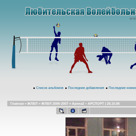
●
Список альбомов
●
Последние добавления
●
Последние комм
Главная
>
ЖЛВЛ
>
ЖЛВЛ 2006-2007
>
Арена2 – АРСПОРТ | 26.10.06