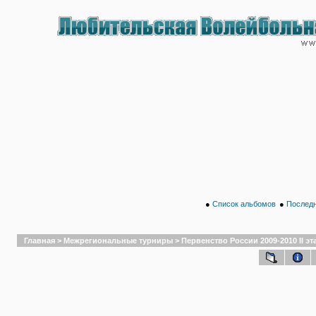
●
Список альбомов
●
Последн
Главная
>
Межрегиональные турниры
>
Первенство России 2009-2010 II эта