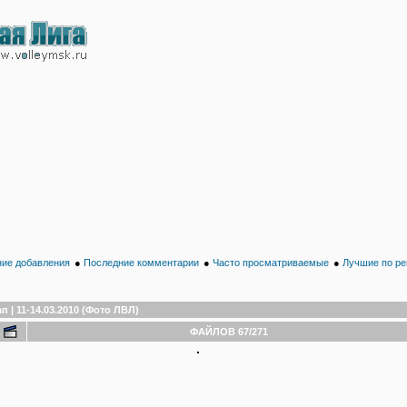
ие добавления
●
Последние комментарии
●
Часто просматриваемые
●
Лучшие по ре
п | 11-14.03.2010 (Фото ЛВЛ)
ФАЙЛОВ 67/271