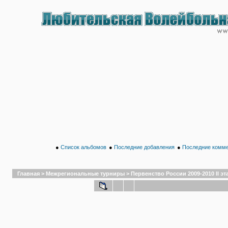
●
Список альбомов
●
Последние добавления
●
Последние комм
Главная
>
Межрегиональные турниры
>
Первенство России 2009-2010 II эта