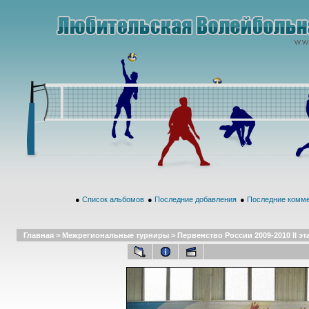
●
Список альбомов
●
Последние добавления
●
Последние комм
Главная
>
Межрегиональные турниры
>
Первенство России 2009-2010 II эта