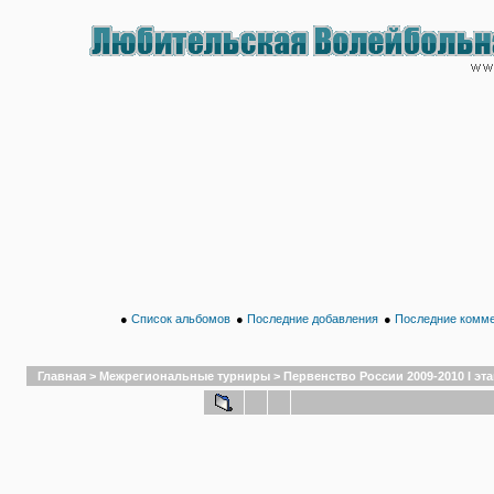
●
Список альбомов
●
Последние добавления
●
Последние комм
Главная
>
Межрегиональные турниры
>
Первенство России 2009-2010 I этап