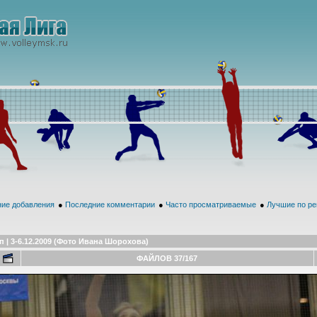
ие добавления
●
Последние комментарии
●
Часто просматриваемые
●
Лучшие по ре
п | 3-6.12.2009 (Фото Ивана Шорохова)
ФАЙЛОВ 37/167