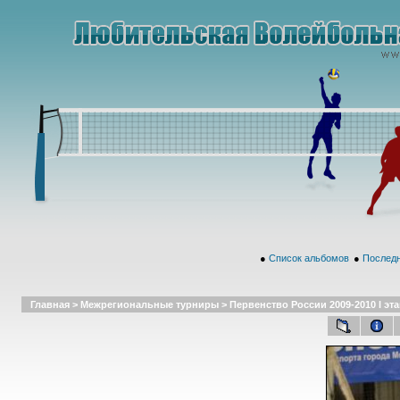
●
Список альбомов
●
Последн
Главная
>
Межрегиональные турниры
>
Первенство России 2009-2010 I эта