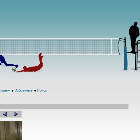
йтингу
●
Избранные
●
Поиск