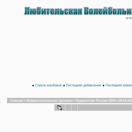
●
Список альбомов
●
Последние добавления
●
Последние комм
Главная
>
Межрегиональные турниры
>
Первенство России 2009 | 28.03.20