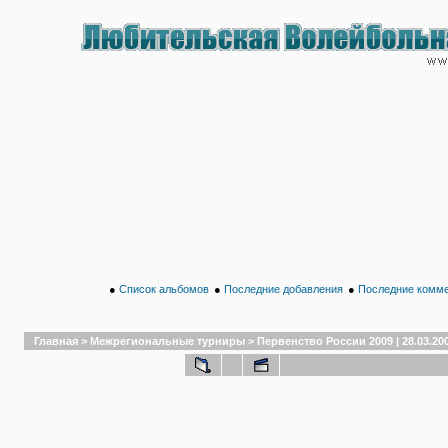
●
Список альбомов
●
Последние добавления
●
Последние комм
Главная
>
Межрегиональные турниры
>
Первенство России 2009 | 28.03.20