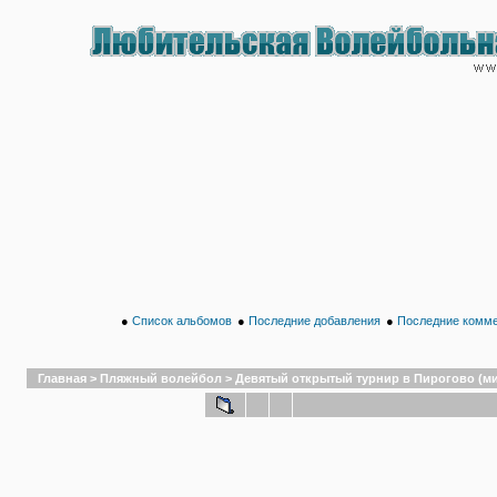
●
Список альбомов
●
Последние добавления
●
Последние комм
Главная
>
Пляжный волейбол
>
Девятый открытый турнир в Пирогово (микс