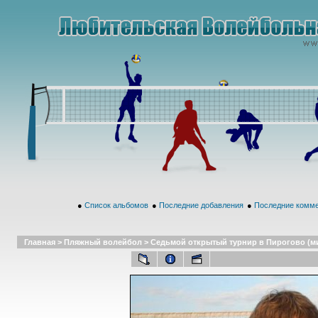
●
Список альбомов
●
Последние добавления
●
Последние комм
Главная
>
Пляжный волейбол
>
Седьмой открытый турнир в Пирогово (микс