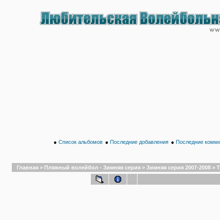
●
Список альбомов
●
Последние добавления
●
Последние комм
Главная
>
Пляжный волейбол - Зимняя серия
>
Зимняя серия 2007-2008
>
Т