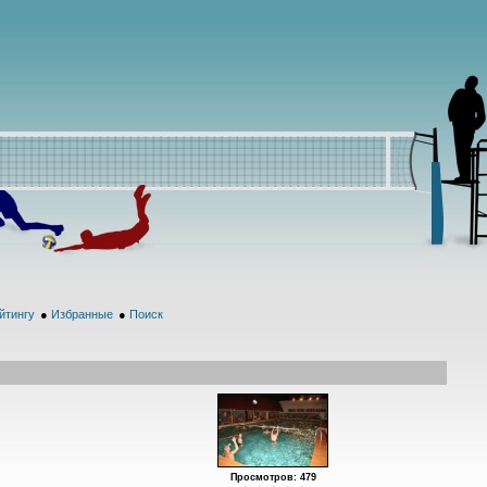
йтингу
●
Избранные
●
Поиск
Просмотров: 479