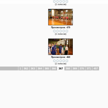
(1 голосов)
Просмотров: 479
(1 голосов)
Просмотров: 460
(1 голосов)
1
362
363
364
365
366
367
368
369
370
371
457