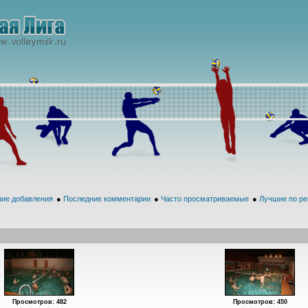
ие добавления
●
Последние комментарии
●
Часто просматриваемые
●
Лучшие по ре
Просмотров: 482
Просмотров: 450