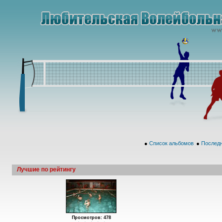
●
Список альбомов
●
Последн
Лучшие по рейтингу
Просмотров: 478