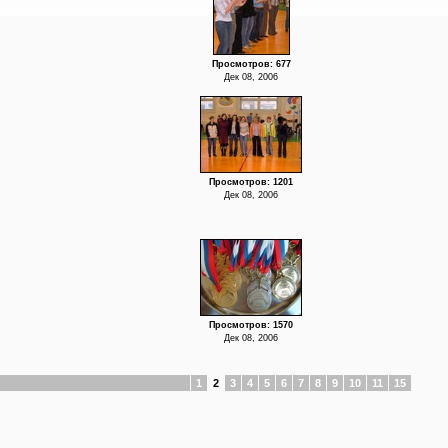
Просмотров: 677
Дек 08, 2006
Просмотров: 1201
Дек 08, 2006
Просмотров: 1570
Дек 08, 2006
1
2
3
4
5
6
7
8
9
10
11
15