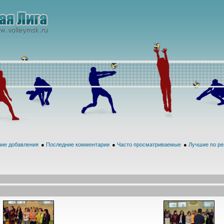
ие добавления
●
Последние комментарии
●
Часто просматриваемые
●
Лучшие по ре