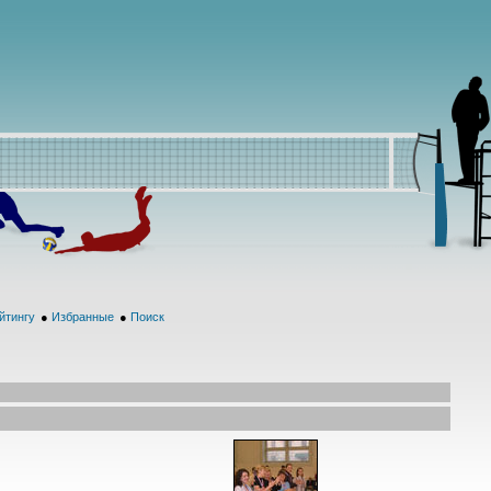
йтингу
●
Избранные
●
Поиск