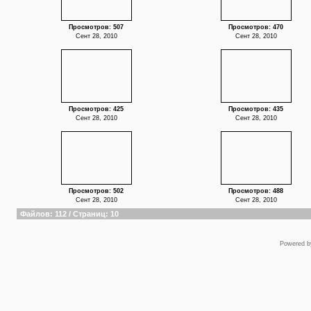
Просмотров: 507
Просмотров: 470
Сент 28, 2010
Сент 28, 2010
Просмотров: 425
Просмотров: 435
Сент 28, 2010
Сент 28, 2010
Просмотров: 502
Просмотров: 488
Сент 28, 2010
Сент 28, 2010
Файлов: 112 / Страниц: 10
Powered 