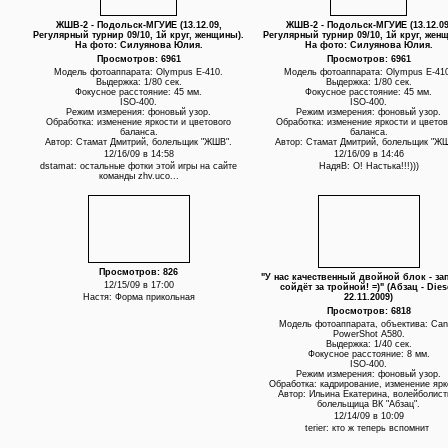
ЖШВ-2 - Подольск-МГУИЕ (13.12.09,
ЖШВ-2 - Подольск-МГУИЕ (13.12.09
Регулярный турнир 09/10, 1й круг, женщины).
Регулярный турнир 09/10, 1й круг, жен
На фото: Силуянова Юлия.
На фото: Силуянова Юлия.
Просмотров: 6961
Просмотров: 6961
Модель фотоаппарата: Olympus E-410.
Модель фотоаппарата: Olympus E-41
Выдержка: 1/80 сек.
Выдержка: 1/80 сек.
Фокусное расстояние: 45 мм.
Фокусное расстояние: 45 мм.
ISO-400.
ISO-400.
Режим измерения: фоновый узор.
Режим измерения: фоновый узор.
Обработка: изменение яркости и цветового
Обработка: изменение яркости и цветов
баланса.
баланса.
Автор: Стамат Дмитрий, болельщик "ЖШВ".
Автор: Стамат Дмитрий, болельщик "ЖШ
12/16/09 в 14:58
12/16/09 в 14:46
dstamat: остальные фотки этой игры на сайте
НадяВ: О! Настька!!!)))
команды zhv.uco...
Просмотров: 826
"У нас качественный двойной блок - за
12/15/09 в 17:00
сойдёт за тройной! =)" (Абзац - Dies
Настя: Форма прикольная
22.11.2009)
Просмотров: 6818
Модель фотоаппарата, объектива: Ca
PowerShot A580.
Выдержка: 1/40 сек.
Фокусное расстояние: 8 мм.
ISO-400.
Режим измерения: фоновый узор.
Обработка: кадрирование, изменение ярк
Автор: Ильина Екатерина, волейболист
болельщица ВК "Абзац".
12/14/09 в 10:09
terier: кто ж теперь вспомнит