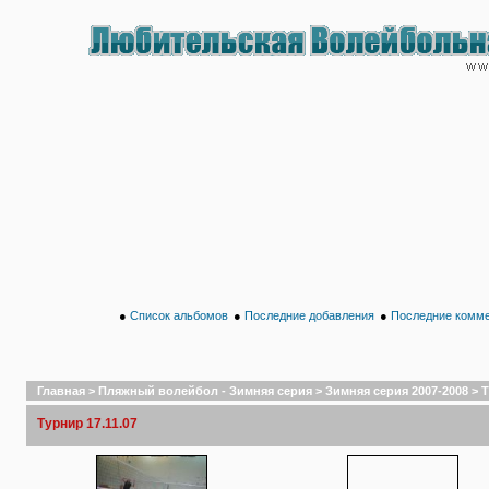
●
Список альбомов
●
Последние добавления
●
Последние комм
Главная
>
Пляжный волейбол - Зимняя серия
>
Зимняя серия 2007-2008
>
Т
Турнир 17.11.07