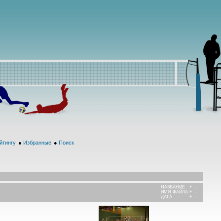
йтингу
●
Избранные
●
Поиск
НАЗВАНИЕ
+
-
ИМЯ ФАЙЛА
+
-
ДАТА
+
-