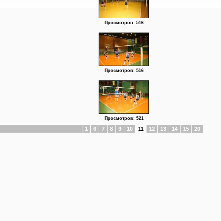
Просмотров: 516
Просмотров: 516
Просмотров: 521
1
6
7
8
9
10
11
12
13
14
15
20