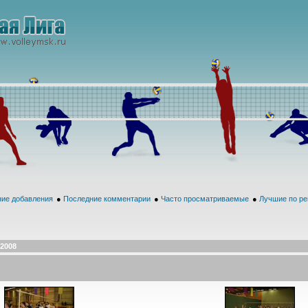
ие добавления
●
Последние комментарии
●
Часто просматриваемые
●
Лучшие по ре
.2008