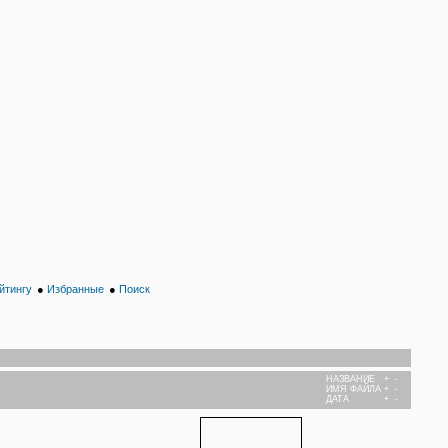
йтингу
●
Избранные
●
Поиск
НАЗВАНИЕ
+
-
ИМЯ ФАЙЛА
+
-
ДАТА
+
-