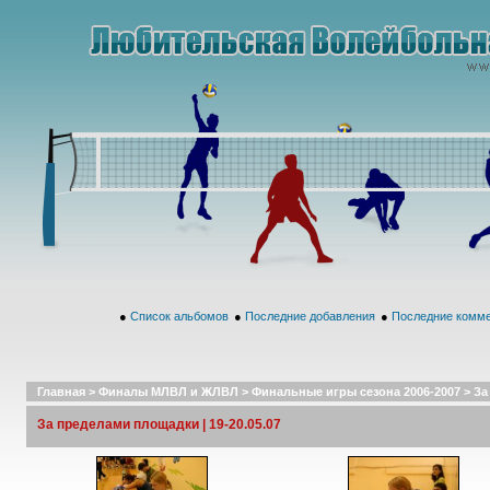
●
Список альбомов
●
Последние добавления
●
Последние комм
Главная
>
Финалы МЛВЛ и ЖЛВЛ
>
Финальные игры сезона 2006-2007
>
За
За пределами площадки | 19-20.05.07