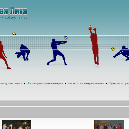
ие добавления
●
Последние комментарии
●
Часто просматриваемые
●
Лучшие по ре