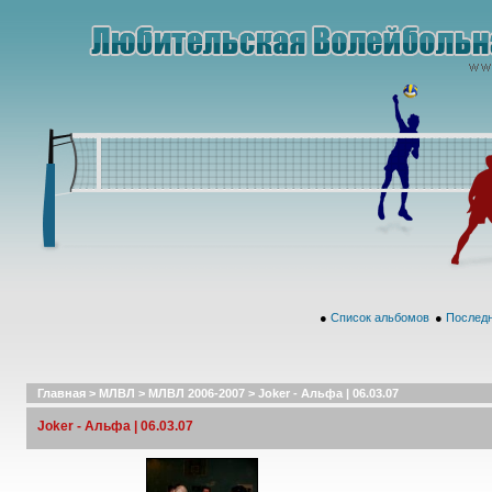
●
Список альбомов
●
Последн
Главная
>
МЛВЛ
>
МЛВЛ 2006-2007
>
Joker - Альфа | 06.03.07
Joker - Альфа | 06.03.07