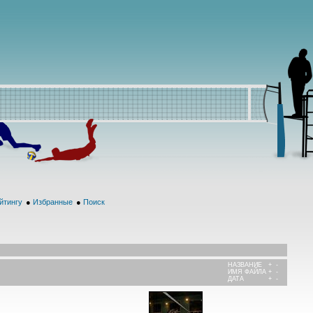
йтингу
●
Избранные
●
Поиск
НАЗВАНИЕ
+
-
ИМЯ ФАЙЛА
+
-
ДАТА
+
-