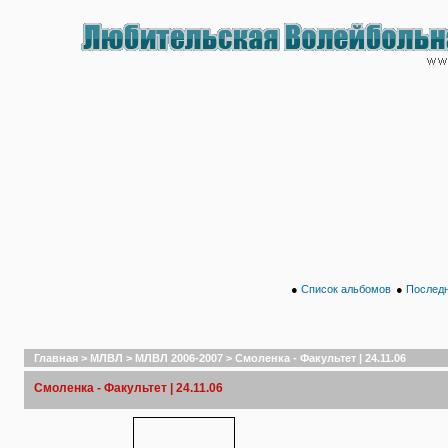
●
Список альбомов
●
Последн
Главная
>
МЛВЛ
>
МЛВЛ 2006-2007
>
Смоленка - Факультет | 24.11.06
Смоленка - Факультет | 24.11.06