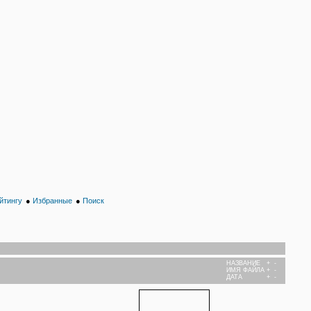
йтингу
●
Избранные
●
Поиск
НАЗВАНИЕ
+
-
ИМЯ ФАЙЛА
+
-
ДАТА
+
-