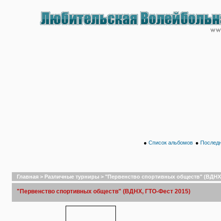
●
Список альбомов
●
Последн
Главная
>
Различные турниры
>
"Первенство спортивных обществ" (ВДНХ,
"Первенство спортивных обществ" (ВДНХ, ГТО-Фест 2015)