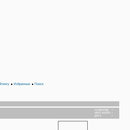
йтингу
●
Избранные
●
Поиск
НАЗВАНИЕ
+
-
ИМЯ ФАЙЛА
+
-
ДАТА
+
-