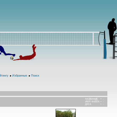
йтингу
●
Избранные
●
Поиск
НАЗВАНИЕ
+
-
ИМЯ ФАЙЛА
+
-
ДАТА
+
-