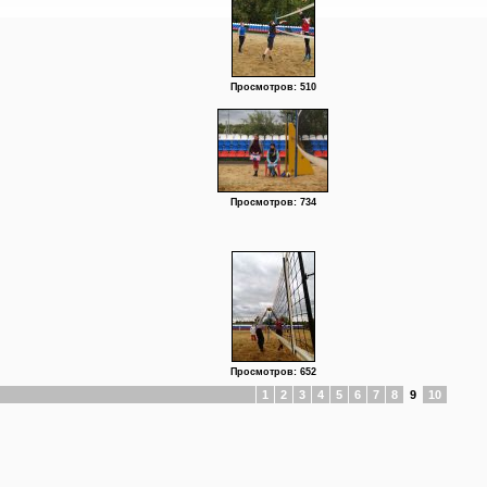
Просмотров: 510
Просмотров: 734
Просмотров: 652
1
2
3
4
5
6
7
8
9
10