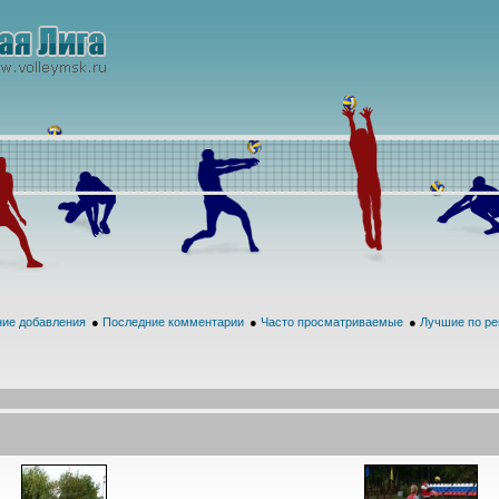
ие добавления
●
Последние комментарии
●
Часто просматриваемые
●
Лучшие по ре