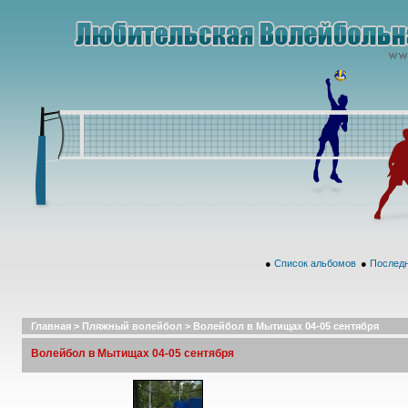
●
Список альбомов
●
Последн
Главная
>
Пляжный волейбол
>
Волейбол в Мытищах 04-05 сентября
Волейбол в Мытищах 04-05 сентября