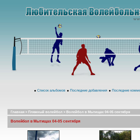
●
Список альбомов
●
Последние добавления
●
Последние комм
Главная
>
Пляжный волейбол
>
Волейбол в Мытищах 04-05 сентября
Волейбол в Мытищах 04-05 сентября