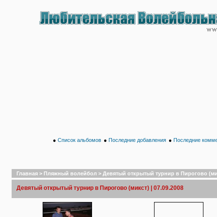
●
Список альбомов
●
Последние добавления
●
Последние комм
Главная
>
Пляжный волейбол
>
Девятый открытый турнир в Пирогово (микс
Девятый открытый турнир в Пирогово (микст) | 07.09.2008