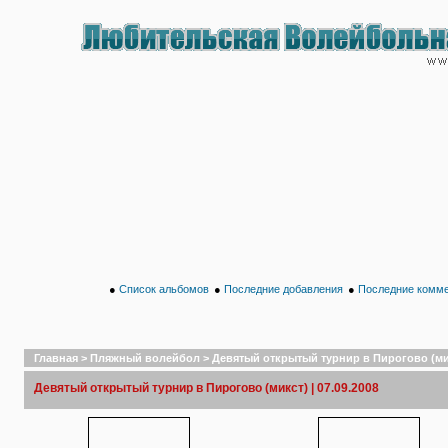
●
Список альбомов
●
Последние добавления
●
Последние комм
Главная
>
Пляжный волейбол
>
Девятый открытый турнир в Пирогово (микс
Девятый открытый турнир в Пирогово (микст) | 07.09.2008