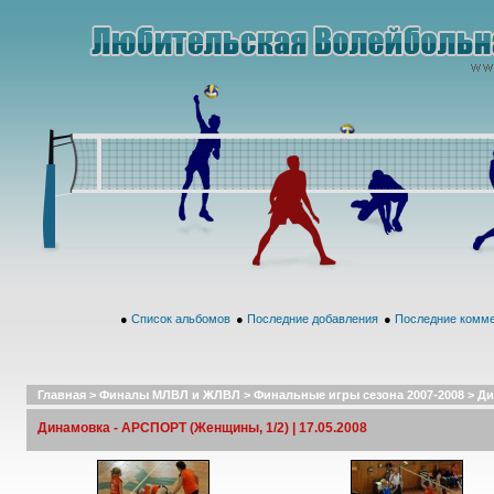
●
Список альбомов
●
Последние добавления
●
Последние комм
Главная
>
Финалы МЛВЛ и ЖЛВЛ
>
Финальные игры сезона 2007-2008
>
Ди
Динамовка - АРСПОРТ (Женщины, 1/2) | 17.05.2008