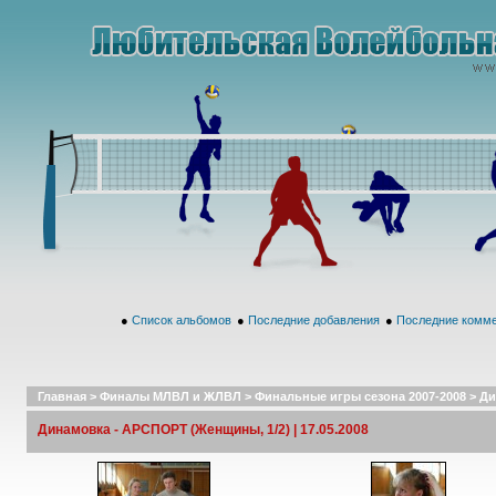
●
Список альбомов
●
Последние добавления
●
Последние комм
Главная
>
Финалы МЛВЛ и ЖЛВЛ
>
Финальные игры сезона 2007-2008
>
Ди
Динамовка - АРСПОРТ (Женщины, 1/2) | 17.05.2008