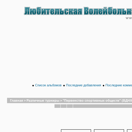
●
Список альбомов
●
Последние добавления
●
Последние комм
Главная
>
Различные турниры
>
"Первенство спортивных обществ" (ВДНХ,