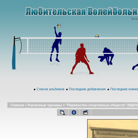
●
Список альбомов
●
Последние добавления
●
Последние комм
Главная
>
Различные турниры
>
"Первенство спортивных обществ" (ВДНХ,