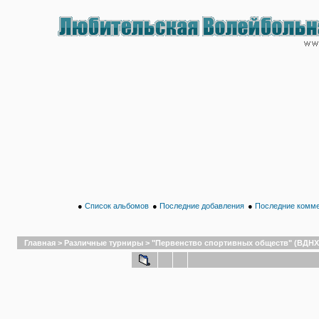
●
Список альбомов
●
Последние добавления
●
Последние комм
Главная
>
Различные турниры
>
"Первенство спортивных обществ" (ВДНХ,