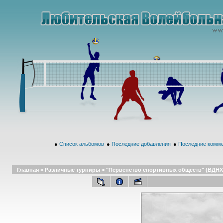
●
Список альбомов
●
Последние добавления
●
Последние комм
Главная
>
Различные турниры
>
"Первенство спортивных обществ" (ВДНХ,