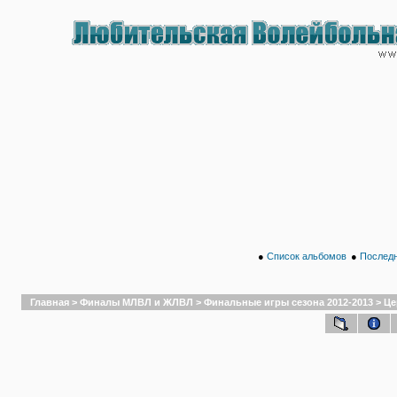
●
Список альбомов
●
Последн
Главная
>
Финалы МЛВЛ и ЖЛВЛ
>
Финальные игры сезона 2012-2013
>
Це