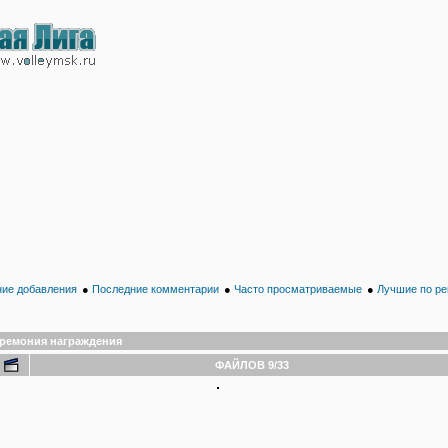
ие добавления
●
Последние комментарии
●
Часто просматриваемые
●
Лучшие по ре
ремония награждения
ФАЙЛОВ 9/33