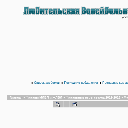
●
Список альбомов
●
Последние добавления
●
Последние комм
Главная
>
Финалы МЛВЛ и ЖЛВЛ
>
Финальные игры сезона 2012-2013
>
Му