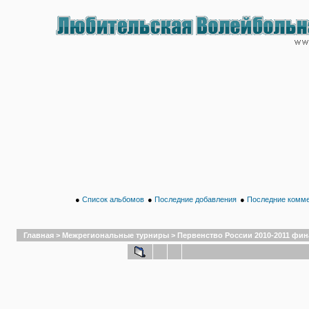
●
Список альбомов
●
Последние добавления
●
Последние комм
Главная
>
Межрегиональные турниры
>
Первенство России 2010-2011 финал