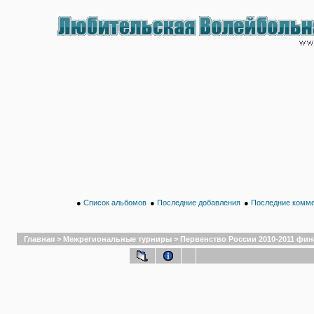
●
Список альбомов
●
Последние добавления
●
Последние комм
Главная
>
Межрегиональные турниры
>
Первенство России 2010-2011 финал