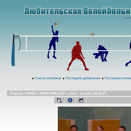
●
Список альбомов
●
Последние добавления
●
Последние комм
Главная
>
МЛВЛ
>
МЛВЛ 2006-2007
>
Joker - Альфа | 06.03.07