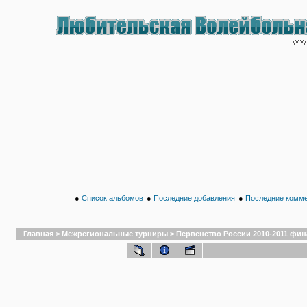
●
Список альбомов
●
Последние добавления
●
Последние комм
Главная
>
Межрегиональные турниры
>
Первенство России 2010-2011 финал