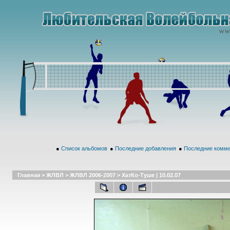
●
Список альбомов
●
Последние добавления
●
Последние комм
Главная
>
ЖЛВЛ
>
ЖЛВЛ 2006-2007
>
ХатКо-Туше | 10.02.07