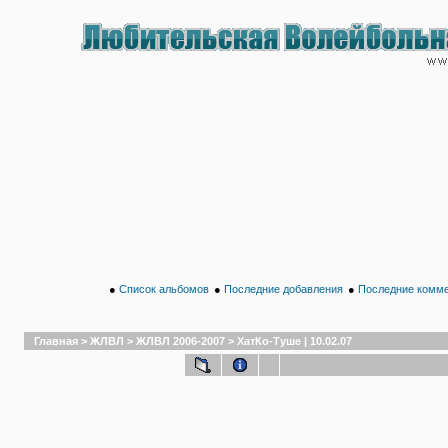
●
Список альбомов
●
Последние добавления
●
Последние комм
Главная
>
ЖЛВЛ
>
ЖЛВЛ 2006-2007
>
ХатКо-Туше | 10.02.07