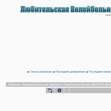
●
Список альбомов
●
Последние добавления
●
Последние комм
Главная
>
Межрегиональные турниры
>
Первенство России 2010-2011 финал