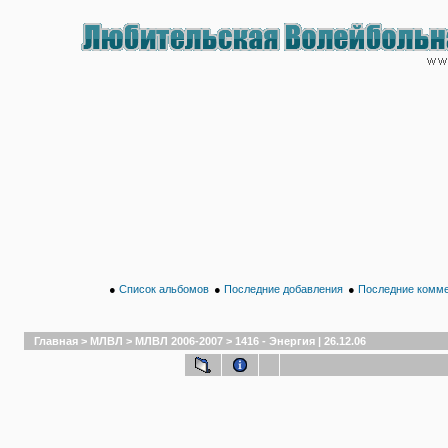
●
Список альбомов
●
Последние добавления
●
Последние комм
Главная
>
МЛВЛ
>
МЛВЛ 2006-2007
>
1416 - Энергия | 26.12.06