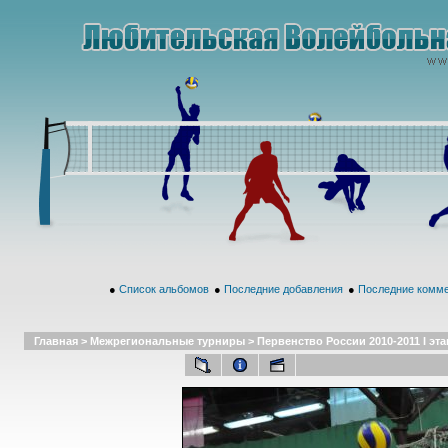
●
Список альбомов
●
Последние добавления
●
Последние комм
Главная
>
Межрегиональные турниры
>
Первенство России 2010-2011 I этап