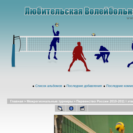
●
Список альбомов
●
Последние добавления
●
Последние комм
Главная
>
Межрегиональные турниры
>
Первенство России 2010-2011 I этап