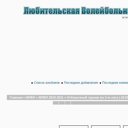
●
Список альбомов
●
Последние добавления
●
Последние комм
Главная
>
МЛВЛ
>
МЛВЛ 2010-2011
>
Отборочный турнир во 2-ю лигу | 26.0