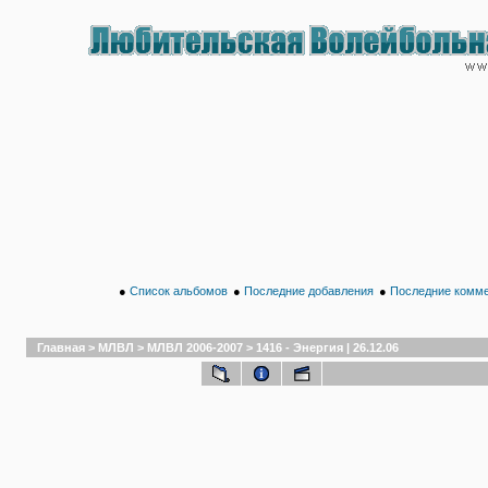
●
Список альбомов
●
Последние добавления
●
Последние комм
Главная
>
МЛВЛ
>
МЛВЛ 2006-2007
>
1416 - Энергия | 26.12.06