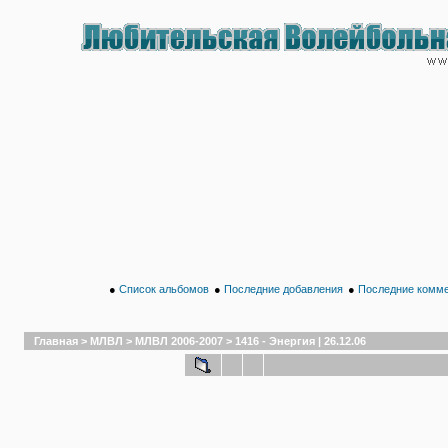
●
Список альбомов
●
Последние добавления
●
Последние комм
Главная
>
МЛВЛ
>
МЛВЛ 2006-2007
>
1416 - Энергия | 26.12.06