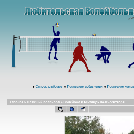
●
Список альбомов
●
Последние добавления
●
Последние комм
Главная
>
Пляжный волейбол
>
Волейбол в Мытищах 04-05 сентября