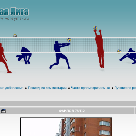
ие добавления
●
Последние комментарии
●
Часто просматриваемые
●
Лучшие по ре
ФАЙЛОВ 78/112