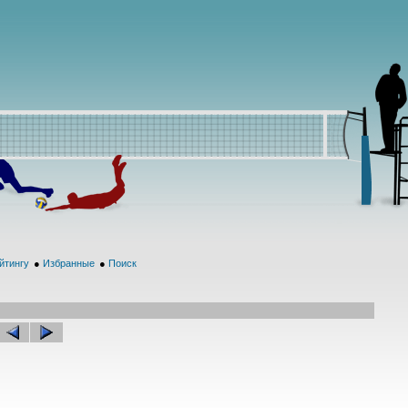
йтингу
●
Избранные
●
Поиск