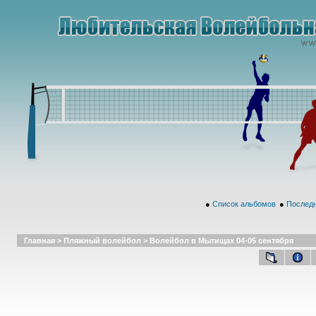
●
Список альбомов
●
Последн
Главная
>
Пляжный волейбол
>
Волейбол в Мытищах 04-05 сентября