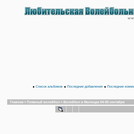
●
Список альбомов
●
Последние добавления
●
Последние комм
Главная
>
Пляжный волейбол
>
Волейбол в Мытищах 04-05 сентября